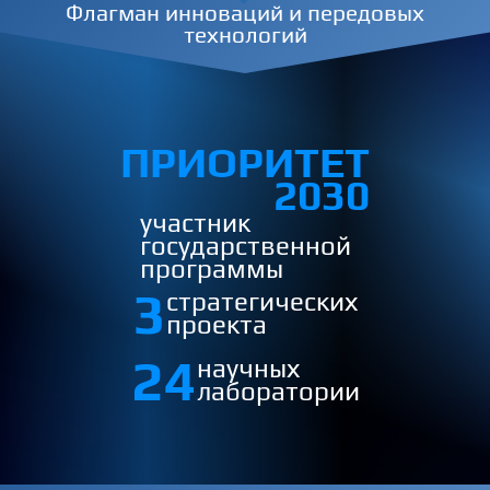
Флагман инноваций и передовых
технологий
ПРИОРИТЕТ
2030
участник
государственной
программы
3
стратегичеcких
проекта
24
научных
лаборатории