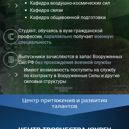
Кафедра воздушно-космических сил
Кафедра связи
Кафедра общевоенной подготовки
Студент, обучаясь в вузе гражданской
С
профессии,
параллельно
получает
военную
специальность
Выпускники зачисляются в запас Вооруженных
В
Сил РФ
без прохождения военной службы
Имеют возможность поступить на службу
по контракту в Вооруженные Силы и другие
силовые структуры
Центр притяжения и развития
Центр притяжения и развития
Центр притяжения и развития
Центр притяжения и развития
Центр притяжения и развития
талантов
талантов
талантов
талантов
талантов
МОЛОДЕЖНЫЕ ОБЩЕСТВЕННЫЕ ОРГАНИЗАЦИИ
МОЛОДЕЖНЫЕ ОБЩЕСТВЕННЫЕ ОРГАНИЗАЦИИ
СОВРЕМЕННАЯ CПОРТИВНАЯ ИНФРАСТРУКТУРА