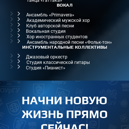
танца «Гаттака»
танца «Гаттака»
Лига КВН
Лига КВН
ориентирование
ВОКАЛ
ВОКАЛ
Музком
Музком
Универсальный бой
Ансамбль «Primavera»
Ансамбль «Primavera»
Академический мужской хор
Академический мужской хор
Клуб авторской песни
Клуб авторской песни
Вокальная студия
Вокальная студия
Хор иностранных студентов
Хор иностранных студентов
Ансамбль народной песни «Фольк-тон»
Ансамбль народной песни «Фольк-тон»
ИНСТРУМЕНТАЛЬНЫЕ КОЛЛЕКТИВЫ
ИНСТРУМЕНТАЛЬНЫЕ КОЛЛЕКТИВЫ
Джазовый оркестр
Джазовый оркестр
Студия классической гитары
Студия классической гитары
Студия «Пианист»
Студия «Пианист»
НАЧНИ НОВУЮ
ЖИЗНЬ ПРЯМО
СЕЙЧАС!