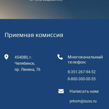
чашечку чая или кофе
чашечку чая или кофе
Приемная комиссия
Многоканальный
454080, г.
телефон:
Челябинcк,
пр. Ленина, 76
8-351-267-94-52
8-800-300-00-55
Написать нам:
prkom@susu.ru